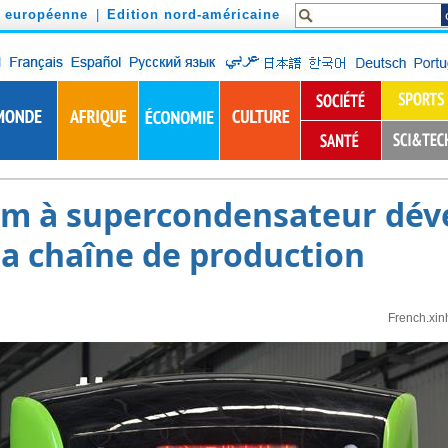
n européenne
|
Edition nord-américaine
am à supercondensateur déve
la chaîne de production
French.xin