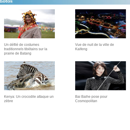
Un défilé de costumes
Vue de nuit de la ville de
traditionnels tibétains sur la
Kaifeng
prairie de Batang
Kenya: Un crocodile attaque un
Bai Baihe pose pour
zèbre
Cosmopolitan